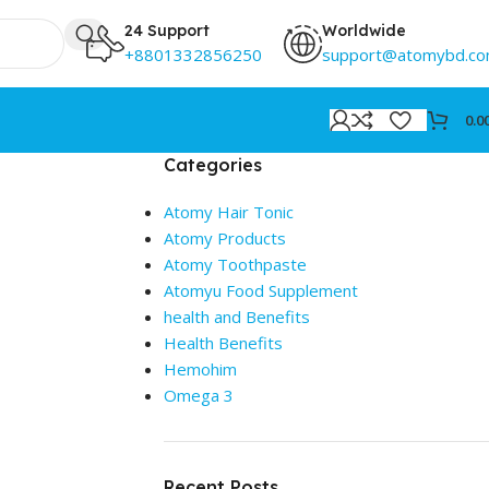
24 Support
Worldwide
+8801332856250
support@atomybd.c
0.0
Categories
Atomy Hair Tonic
Atomy Products
Atomy Toothpaste
Atomyu Food Supplement
health and Benefits
Health Benefits
Hemohim
Omega 3
Recent Posts